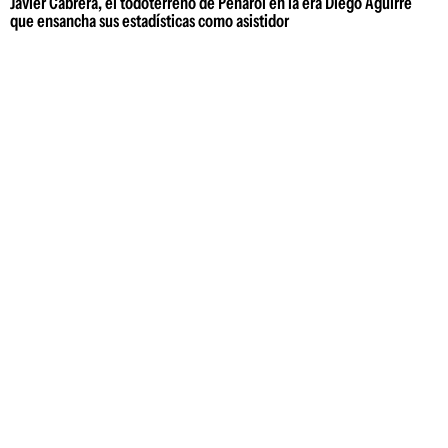
Javier Cabrera, el todoterreno de Peñarol en la era Diego Aguirre
que ensancha sus estadísticas como asistidor