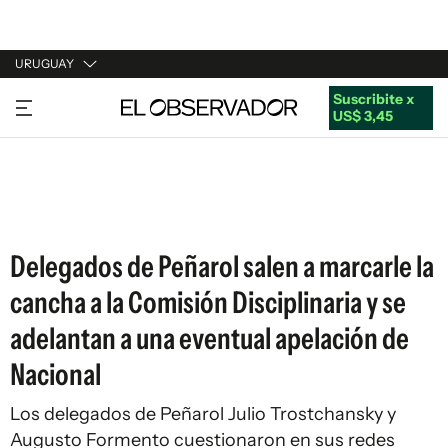
URUGUAY
Suscribite x
URUGUAY
US$ 3,45
ARGENTINA
ESPAÑA
ESTADOS UNIDOS
Delegados de Peñarol salen a marcarle la
cancha a la Comisión Disciplinaria y se
adelantan a una eventual apelación de
Nacional
Los delegados de Peñarol Julio Trostchansky y
Augusto Formento cuestionaron en sus redes