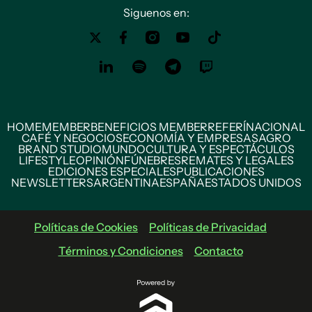
Siguenos en:
HOME
MEMBER
BENEFICIOS MEMBER
REFERÍ
NACIONAL
CAFÉ Y NEGOCIOS
ECONOMÍA Y EMPRESAS
AGRO
BRAND STUDIO
MUNDO
CULTURA Y ESPECTÁCULOS
LIFESTYLE
OPINIÓN
FÚNEBRES
REMATES Y LEGALES
EDICIONES ESPECIALES
PUBLICACIONES
NEWSLETTERS
ARGENTINA
ESPAÑA
ESTADOS UNIDOS
Políticas de Cookies
Políticas de Privacidad
Términos y Condiciones
Contacto