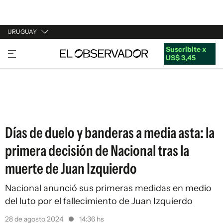
URUGUAY
Suscribite x
URUGUAY
US$ 3,45
ARGENTINA
ESPAÑA
ESTADOS UNIDOS
Días de duelo y banderas a media asta: la
primera decisión de Nacional tras la
muerte de Juan Izquierdo
Nacional anunció sus primeras medidas en medio
del luto por el fallecimiento de Juan Izquierdo
28 de agosto 2024
14:36 hs