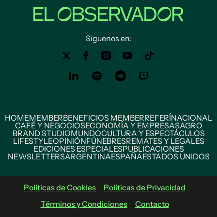
Siguenos en:
HOME
MEMBER
BENEFICIOS MEMBER
REFERÍ
NACIONAL
CAFÉ Y NEGOCIOS
ECONOMÍA Y EMPRESAS
AGRO
BRAND STUDIO
MUNDO
CULTURA Y ESPECTÁCULOS
LIFESTYLE
OPINIÓN
FÚNEBRES
REMATES Y LEGALES
EDICIONES ESPECIALES
PUBLICACIONES
NEWSLETTERS
ARGENTINA
ESPAÑA
ESTADOS UNIDOS
Políticas de Cookies
Políticas de Privacidad
Términos y Condiciones
Contacto