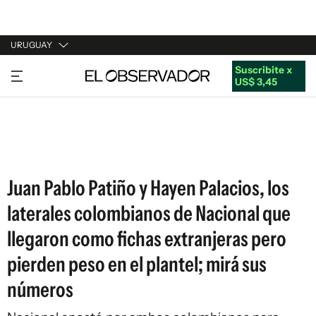
URUGUAY
Suscribite x
URUGUAY
US$ 3,45
ARGENTINA
ESPAÑA
ESTADOS UNIDOS
Juan Pablo Patiño y Hayen Palacios, los
laterales colombianos de Nacional que
llegaron como fichas extranjeras pero
pierden peso en el plantel; mirá sus
números