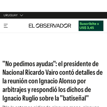
URUGUAY
Suscribite x
URUGUAY
US$ 3,45
ARGENTINA
ESPAÑA
ESTADOS UNIDOS
"No pedimos ayudas": el presidente de
Nacional Ricardo Vairo contó detalles de
la reunión con Ignacio Alonso por
arbitrajes y respondió los dichos de
Ignacio Ruglio sobre la "batiseñal"