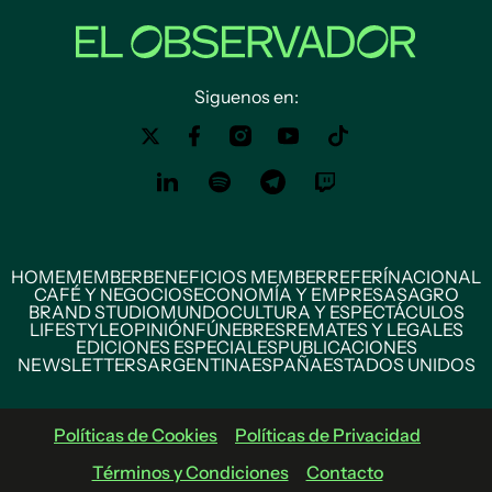
Siguenos en:
HOME
MEMBER
BENEFICIOS MEMBER
REFERÍ
NACIONAL
CAFÉ Y NEGOCIOS
ECONOMÍA Y EMPRESAS
AGRO
BRAND STUDIO
MUNDO
CULTURA Y ESPECTÁCULOS
LIFESTYLE
OPINIÓN
FÚNEBRES
REMATES Y LEGALES
EDICIONES ESPECIALES
PUBLICACIONES
NEWSLETTERS
ARGENTINA
ESPAÑA
ESTADOS UNIDOS
Políticas de Cookies
Políticas de Privacidad
Términos y Condiciones
Contacto