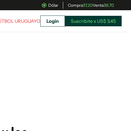
Dólar
Compra
37,20
Venta
39,70
FÚTBOL URUGUAYO
Login
Suscribite x US$ 3,45
uscríbete ahora a El Observador y elegí hasta
donde llegar.
Suscribite x US$ 3,45