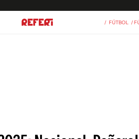
/
FÚTBOL
/ 
Olímpicos
S
tbol
g
ortivo