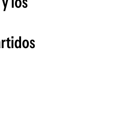
 y los
guenos en:
artidos