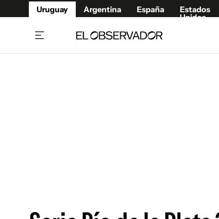
Uruguay
Argentina
España
Estados
Unidos
Home
Juegos 
Referí
Rugby
Fútbol
Básque
Mundial 2026
Tenis
Resultados Deportivos
Runnin
Fútbol internacional
Polidep
Copa Libertadores
Motor