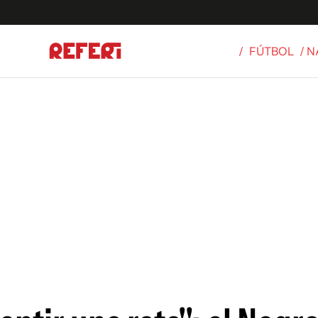
/
FÚTBOL
/ 
Olímpicos
S
tbol
g
ortivo