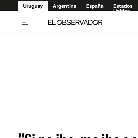
Uruguay
Argentina
España
Estados
Unidos
Home
Juegos 
Referí
Rugby
Fútbol
Básque
Mundial 2026
Tenis
Resultados Deportivos
Runnin
Fútbol internacional
Polidep
Copa Libertadores
Motor