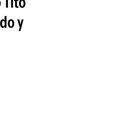
 Tito
guenos en:
rdo y