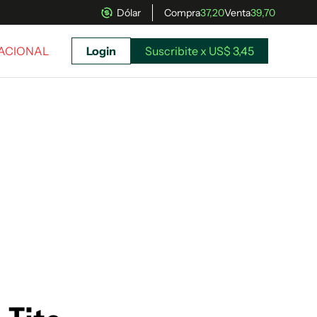
Dólar
Compra
37,20
Venta
39,70
NACIONAL
Login
Suscribite x US$ 3,45
uscríbete ahora a El Observador y elegí hasta
donde llegar.
Suscribite x US$ 3,45