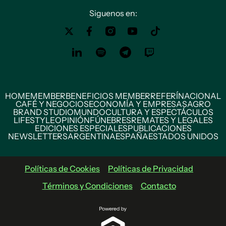
Siguenos en:
HOME
MEMBER
BENEFICIOS MEMBER
REFERÍ
NACIONAL
CAFÉ Y NEGOCIOS
ECONOMÍA Y EMPRESAS
AGRO
BRAND STUDIO
MUNDO
CULTURA Y ESPECTÁCULOS
LIFESTYLE
OPINIÓN
FÚNEBRES
REMATES Y LEGALES
EDICIONES ESPECIALES
PUBLICACIONES
NEWSLETTERS
ARGENTINA
ESPAÑA
ESTADOS UNIDOS
Políticas de Cookies
Políticas de Privacidad
Términos y Condiciones
Contacto