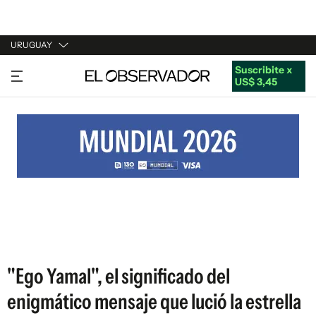
URUGUAY
Suscribite x
URUGUAY
US$ 3,45
ARGENTINA
ESPAÑA
ESTADOS UNIDOS
"Ego Yamal", el significado del
enigmático mensaje que lució la estrella