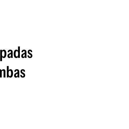
guenos en:
mpadas
ambas