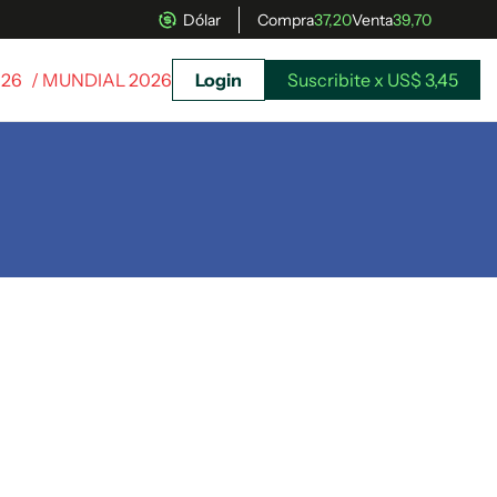
Dólar
Compra
37,20
Venta
39,70
026
/ MUNDIAL 2026
Login
Suscribite x US$ 3,45
uscríbete ahora a El Observador y elegí hasta
donde llegar.
Suscribite x US$ 3,45