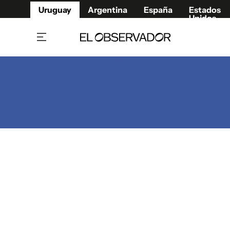
Uruguay
Argentina
España
Estados
Unidos
Home
Juegos 
Referí
Rugby
Fútbol
Básque
Mundial 2026
Tenis
Resultados Deportivos
Runnin
Fútbol internacional
Polidep
Copa Libertadores
Motor