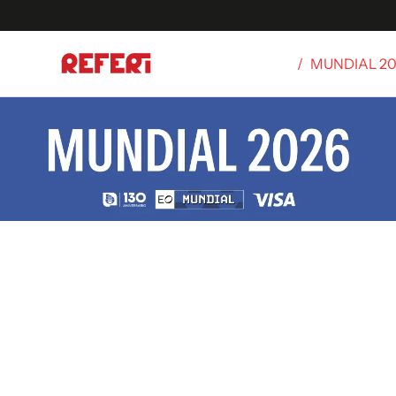
/
MUNDIAL 2
Olímpicos
S
tbol
g
ortivo