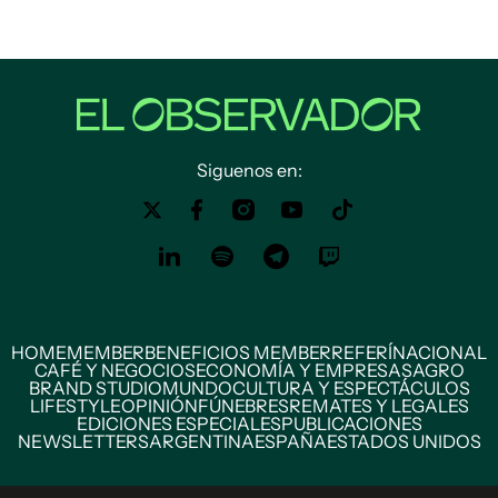
Siguenos en:
HOME
MEMBER
BENEFICIOS MEMBER
REFERÍ
NACIONAL
CAFÉ Y NEGOCIOS
ECONOMÍA Y EMPRESAS
AGRO
BRAND STUDIO
MUNDO
CULTURA Y ESPECTÁCULOS
LIFESTYLE
OPINIÓN
FÚNEBRES
REMATES Y LEGALES
EDICIONES ESPECIALES
PUBLICACIONES
NEWSLETTERS
ARGENTINA
ESPAÑA
ESTADOS UNIDOS