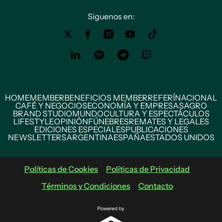
Siguenos en:
HOME
MEMBER
BENEFICIOS MEMBER
REFERÍ
NACIONAL
CAFÉ Y NEGOCIOS
ECONOMÍA Y EMPRESAS
AGRO
BRAND STUDIO
MUNDO
CULTURA Y ESPECTÁCULOS
LIFESTYLE
OPINIÓN
FÚNEBRES
REMATES Y LEGALES
EDICIONES ESPECIALES
PUBLICACIONES
NEWSLETTERS
ARGENTINA
ESPAÑA
ESTADOS UNIDOS
Políticas de Cookies
Políticas de Privacidad
Términos y Condiciones
Contacto