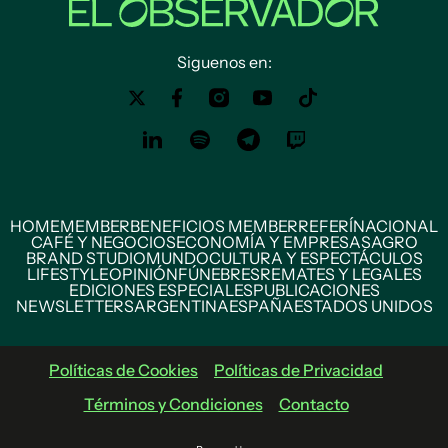
Siguenos en:
HOME
MEMBER
BENEFICIOS MEMBER
REFERÍ
NACIONAL
CAFÉ Y NEGOCIOS
ECONOMÍA Y EMPRESAS
AGRO
BRAND STUDIO
MUNDO
CULTURA Y ESPECTÁCULOS
LIFESTYLE
OPINIÓN
FÚNEBRES
REMATES Y LEGALES
EDICIONES ESPECIALES
PUBLICACIONES
NEWSLETTERS
ARGENTINA
ESPAÑA
ESTADOS UNIDOS
Políticas de Cookies
Políticas de Privacidad
Términos y Condiciones
Contacto