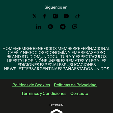
Siguenos en:
HOME
MEMBER
BENEFICIOS MEMBER
REFERÍ
NACIONAL
CAFÉ Y NEGOCIOS
ECONOMÍA Y EMPRESAS
AGRO
BRAND STUDIO
MUNDO
CULTURA Y ESPECTÁCULOS
LIFESTYLE
OPINIÓN
FÚNEBRES
REMATES Y LEGALES
EDICIONES ESPECIALES
PUBLICACIONES
NEWSLETTERS
ARGENTINA
ESPAÑA
ESTADOS UNIDOS
Políticas de Cookies
Políticas de Privacidad
Términos y Condiciones
Contacto