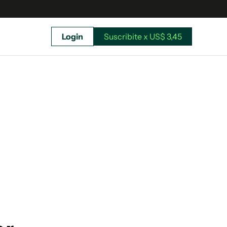
Login
Suscribite x US$ 3,45
uscríbete ahora a El Observador y elegí hasta
donde llegar.
Suscribite x US$ 3,45