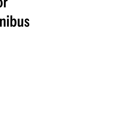
or
nibus