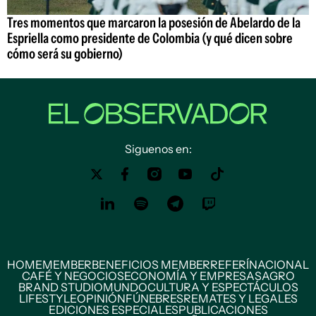
Tres momentos que marcaron la posesión de Abelardo de la
Espriella como presidente de Colombia (y qué dicen sobre
cómo será su gobierno)
Siguenos en:
HOME
MEMBER
BENEFICIOS MEMBER
REFERÍ
NACIONAL
CAFÉ Y NEGOCIOS
ECONOMÍA Y EMPRESAS
AGRO
BRAND STUDIO
MUNDO
CULTURA Y ESPECTÁCULOS
LIFESTYLE
OPINIÓN
FÚNEBRES
REMATES Y LEGALES
EDICIONES ESPECIALES
PUBLICACIONES