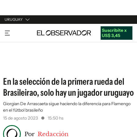
URUGUAY
Suscribite x
URUGUAY
US$ 3,45
ARGENTINA
ESPAÑA
ESTADOS UNIDOS
En la selección de la primera rueda del
Brasileirao, solo hay un jugador uruguayo
Giorgian De Arrascaeta sigue haciendo la diferencia para Flamengo
en el fútbol brasileño
15 de agosto 2023
15:50 hs
Por
Redacción