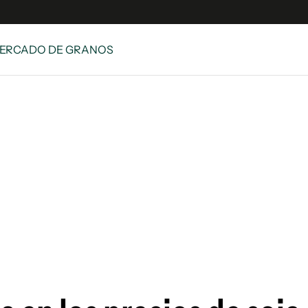
MERCADO DE GRANOS
e
S
n
es
Siguenos en:
 y Legales
es especiales
ciones
ters
ina
 Unidos