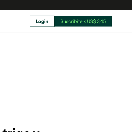
Login
Suscribite x US$ 3,45
uscríbete ahora a El Observador y elegí hasta
donde llegar.
Suscribite x US$ 3,45