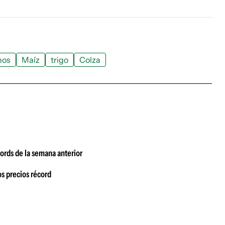
nos
Maíz
trigo
Colza
écords de la semana anterior
s precios récord