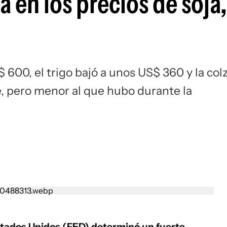
a en los precios de soja,
$ 600, el trigo bajó a unos US$ 360 y la col
e, pero menor al que hubo durante la
stados Unidos (FED) determinó un fuerte