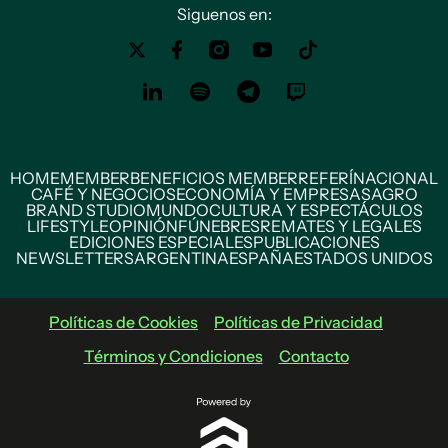
Siguenos en:
HOME
MEMBER
BENEFICIOS MEMBER
REFERÍ
NACIONAL
CAFÉ Y NEGOCIOS
ECONOMÍA Y EMPRESAS
AGRO
BRAND STUDIO
MUNDO
CULTURA Y ESPECTÁCULOS
LIFESTYLE
OPINIÓN
FÚNEBRES
REMATES Y LEGALES
EDICIONES ESPECIALES
PUBLICACIONES
NEWSLETTERS
ARGENTINA
ESPAÑA
ESTADOS UNIDOS
Políticas de Cookies
Políticas de Privacidad
Términos y Condiciones
Contacto