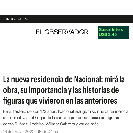
URUGUAY
Suscribite x
URUGUAY
US$ 3,45
ARGENTINA
ESPAÑA
ESTADOS UNIDOS
La nueva residencia de Nacional: mirá la
obra, su importancia y las historias de
figuras que vivieron en las anteriores
En el festejo de sus 123 años, Nacional inaugura su nueva residencia
de formativas, el hogar de la cantera por donde pasaron figuras
como Suárez, Lodeiro, Wilmar Cabrera y varios más
14 de mayo 2022
5:04 hs