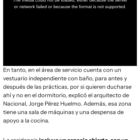
The media could not be loaded, either because the server
modal
window.
or network failed or because the format is not supported.
En tanto, en el área de servicio cuenta con un
vestuario independiente con baño, para antes y
después de las prácticas, por si quieren ducharse
ahí y no en el dormitorio, explicó el arquitecto de
Nacional, Jorge Pérez Huelmo. Además, esa zona
tiene una sala de máquinas y una despensa de
apoyo a la cocina.