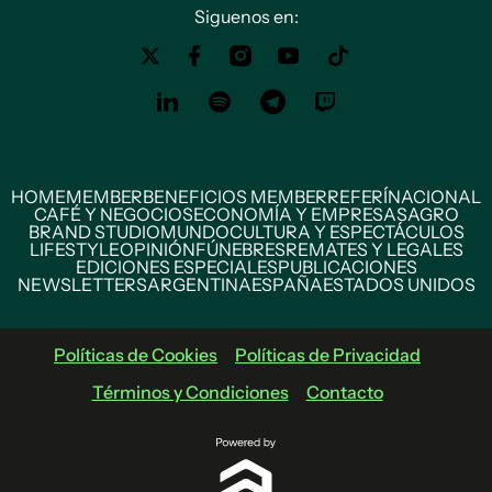
Siguenos en:
HOME
MEMBER
BENEFICIOS MEMBER
REFERÍ
NACIONAL
CAFÉ Y NEGOCIOS
ECONOMÍA Y EMPRESAS
AGRO
BRAND STUDIO
MUNDO
CULTURA Y ESPECTÁCULOS
LIFESTYLE
OPINIÓN
FÚNEBRES
REMATES Y LEGALES
EDICIONES ESPECIALES
PUBLICACIONES
NEWSLETTERS
ARGENTINA
ESPAÑA
ESTADOS UNIDOS
Políticas de Cookies
Políticas de Privacidad
Términos y Condiciones
Contacto