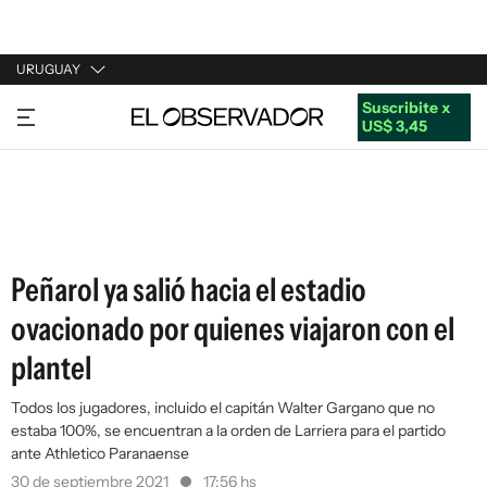
URUGUAY
Suscribite x
URUGUAY
US$ 3,45
ARGENTINA
ESPAÑA
ESTADOS UNIDOS
Peñarol ya salió hacia el estadio
ovacionado por quienes viajaron con el
plantel
Todos los jugadores, incluido el capitán Walter Gargano que no
estaba 100%, se encuentran a la orden de Larriera para el partido
ante Athletico Paranaense
30 de septiembre 2021
17:56 hs