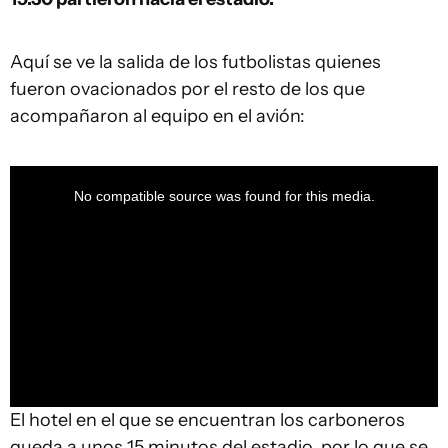
Aquí se ve la salida de los futbolistas quienes
fueron ovacionados por el resto de los que
acompañaron al equipo en el avión:
This
is
a
No compatible source was found for this media.
modal
window.
El hotel en el que se encuentran los carboneros
queda a unos 15 minutos del estadio, por lo que se