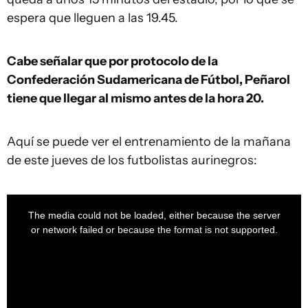
espera que lleguen a las 19.45.
Cabe señalar que por protocolo de la
Confederación Sudamericana de Fútbol, Peñarol
tiene que llegar al mismo antes de la hora 20.
Aquí se puede ver el entrenamiento de la mañana
de este jueves de los futbolistas aurinegros:
This
is
a
The media could not be loaded, either because the server
modal
window.
or network failed or because the format is not supported.