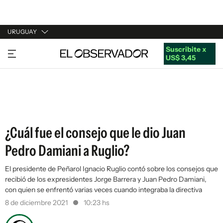
URUGUAY
Suscribite x
URUGUAY
US$ 3,45
ARGENTINA
ESPAÑA
ESTADOS UNIDOS
¿Cuál fue el consejo que le dio Juan
Pedro Damiani a Ruglio?
El presidente de Peñarol Ignacio Ruglio contó sobre los consejos que
recibió de los expresidentes Jorge Barrera y Juan Pedro Damiani,
con quien se enfrentó varias veces cuando integraba la directiva
8 de diciembre 2021
10:23 hs