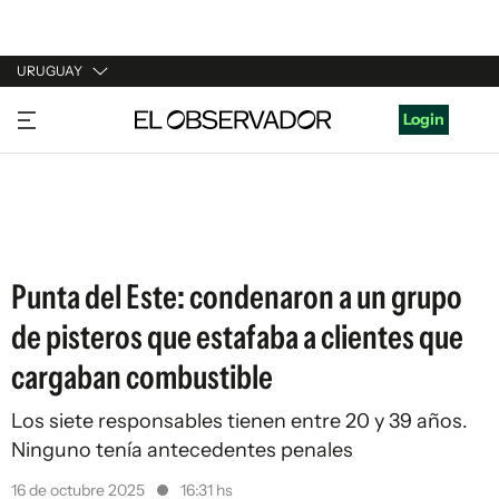
URUGUAY
URUGUAY
Login
ARGENTINA
ESPAÑA
ESTADOS UNIDOS
Punta del Este: condenaron a un grupo
de pisteros que estafaba a clientes que
cargaban combustible
Los siete responsables tienen entre 20 y 39 años.
Ninguno tenía antecedentes penales
16 de octubre 2025
16:31 hs