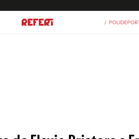
/
POLIDEPOR
Olímpicos
S
tbol
g
ortivo