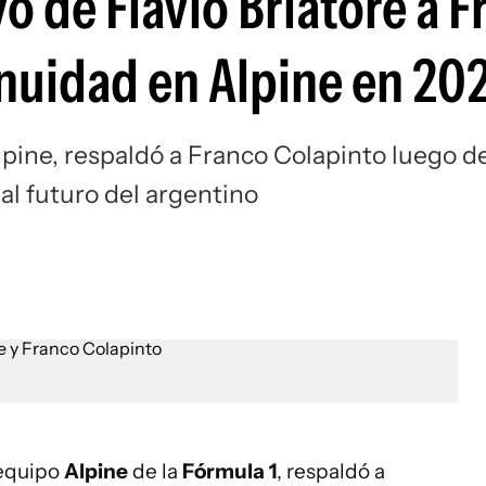
 de Flavio Briatore a F
Si
inuidad en Alpine en 20
Alpine, respaldó a Franco Colapinto luego d
l futuro del argentino
 equipo
Alpine
de la
Fórmula 1
, respaldó a