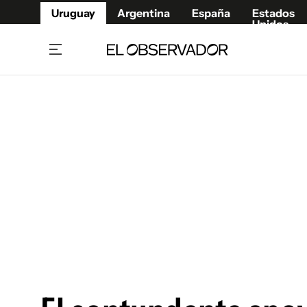
Uruguay
Argentina
España
Estados
Unidos
Home
Juegos 
Referí
Rugby
Fútbol
Básque
Mundial 2026
Tenis
Resultados Deportivos
Runnin
Fútbol internacional
Polidep
Copa Libertadores
Motor