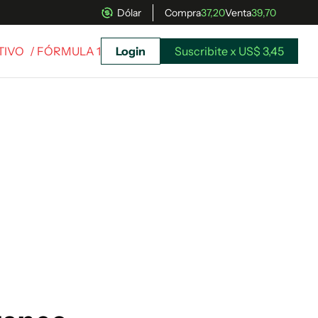
Dólar
Compra
37,20
Venta
39,70
TIVO
/ FÓRMULA 1
Login
Suscribite x US$ 3,45
uscríbete ahora a El Observador y elegí hasta
donde llegar.
Suscribite x US$ 3,45