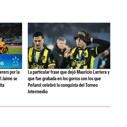
rers por la
La particular frase que dejó Mauricio Larriera y
l Jaime se
que fue grabada en los gorros con los que
ita
Peñarol celebró la conquista del Torneo
Intermedio