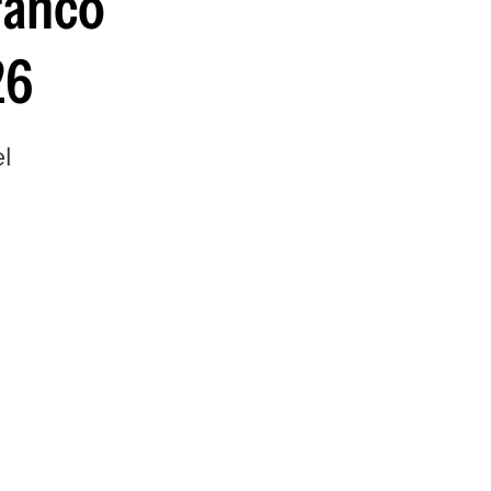
ranco
guenos en:
26
el