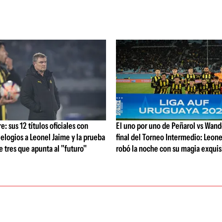
: sus 12 títulos oficiales con
El uno por uno de Peñarol vs Wande
 elogios a Leonel Jaime y la prueba
final del Torneo Intermedio: Leone
de tres que apunta al "futuro"
robó la noche con su magia exquis