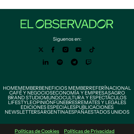
Siguenos en:
HOME
MEMBER
BENEFICIOS MEMBER
REFERÍ
NACIONAL
CAFÉ Y NEGOCIOS
ECONOMÍA Y EMPRESAS
AGRO
BRAND STUDIO
MUNDO
CULTURA Y ESPECTÁCULOS
LIFESTYLE
OPINIÓN
FÚNEBRES
REMATES Y LEGALES
EDICIONES ESPECIALES
PUBLICACIONES
NEWSLETTERS
ARGENTINA
ESPAÑA
ESTADOS UNIDOS
Políticas de Cookies
Políticas de Privacidad