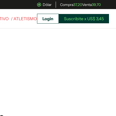
Dólar
Compra
37,20
Venta
39,70
TIVO
/ ATLETISMO
Login
Suscribite x US$ 3,45
uscríbete ahora a El Observador y elegí hasta
donde llegar.
Suscribite x US$ 3,45