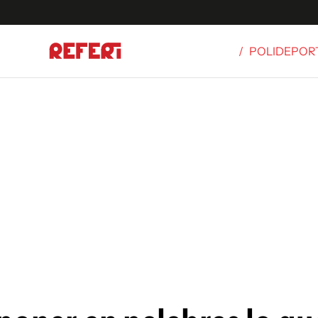
/
POLIDEPOR
Olímpicos
S
tbol
g
ortivo