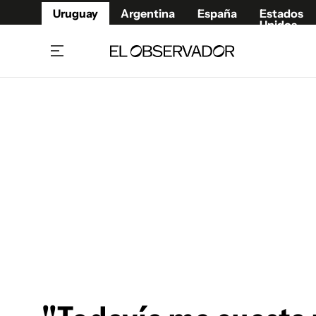
Uruguay
Argentina
España
Estados
Unidos
Home
Juegos 
Referí
Rugby
Fútbol
Básque
Mundial 2026
Tenis
Resultados Deportivos
Runnin
Fútbol internacional
Polidep
Copa Libertadores
Motor