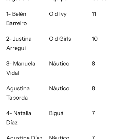
1- Belén
Old Ivy
11
Barreiro
2- Justina
Old Girls
10
Arregui
3- Manuela
Náutico
8
Vidal
Agustina
Náutico
8
Taborda
4- Natalia
Biguá
7
Díaz
Agustina Díaz
Náutico
7