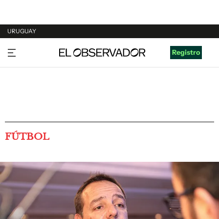
URUGUAY
URUGUAY
Registro
ARGENTINA
ESPAÑA
ESTADOS UNIDOS
FÚTBOL