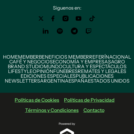
Siguenos en:
HOME
MEMBER
BENEFICIOS MEMBER
REFERÍ
NACIONAL
CAFÉ Y NEGOCIOS
ECONOMÍA Y EMPRESAS
AGRO
BRAND STUDIO
MUNDO
CULTURA Y ESPECTÁCULOS
LIFESTYLE
OPINIÓN
FÚNEBRES
REMATES Y LEGALES
EDICIONES ESPECIALES
PUBLICACIONES
NEWSLETTERS
ARGENTINA
ESPAÑA
ESTADOS UNIDOS
Políticas de Cookies
Políticas de Privacidad
Términos y Condiciones
Contacto