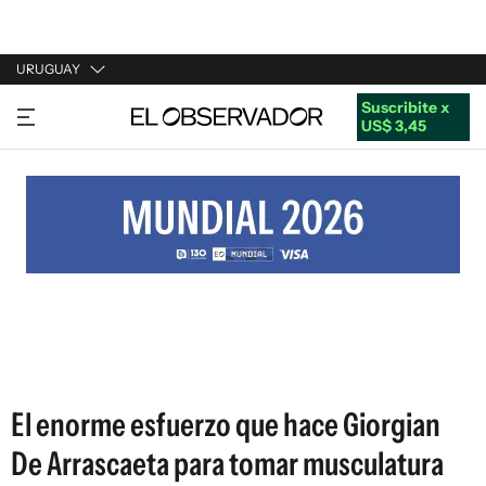
URUGUAY
Suscribite x
URUGUAY
US$ 3,45
ARGENTINA
ESPAÑA
ESTADOS UNIDOS
El enorme esfuerzo que hace Giorgian
De Arrascaeta para tomar musculatura