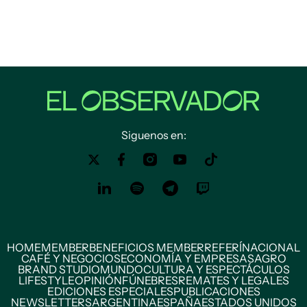
Siguenos en:
HOME
MEMBER
BENEFICIOS MEMBER
REFERÍ
NACIONAL
CAFÉ Y NEGOCIOS
ECONOMÍA Y EMPRESAS
AGRO
BRAND STUDIO
MUNDO
CULTURA Y ESPECTÁCULOS
LIFESTYLE
OPINIÓN
FÚNEBRES
REMATES Y LEGALES
EDICIONES ESPECIALES
PUBLICACIONES
NEWSLETTERS
ARGENTINA
ESPAÑA
ESTADOS UNIDOS