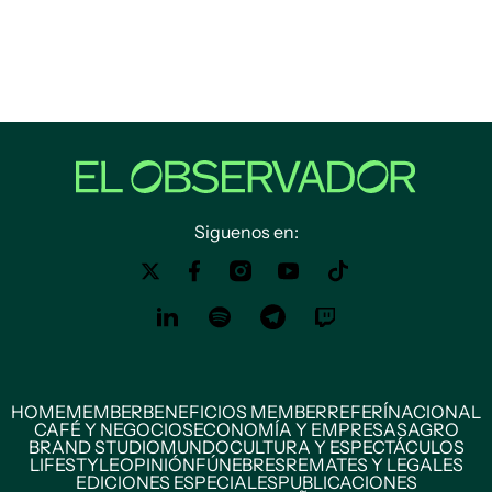
Siguenos en:
HOME
MEMBER
BENEFICIOS MEMBER
REFERÍ
NACIONAL
CAFÉ Y NEGOCIOS
ECONOMÍA Y EMPRESAS
AGRO
BRAND STUDIO
MUNDO
CULTURA Y ESPECTÁCULOS
LIFESTYLE
OPINIÓN
FÚNEBRES
REMATES Y LEGALES
EDICIONES ESPECIALES
PUBLICACIONES