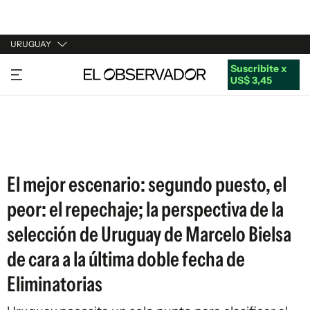
URUGUAY
Suscribite x
URUGUAY
US$ 3,45
ARGENTINA
ESPAÑA
ESTADOS UNIDOS
El mejor escenario: segundo puesto, el
peor: el repechaje; la perspectiva de la
selección de Uruguay de Marcelo Bielsa
de cara a la última doble fecha de
Eliminatorias