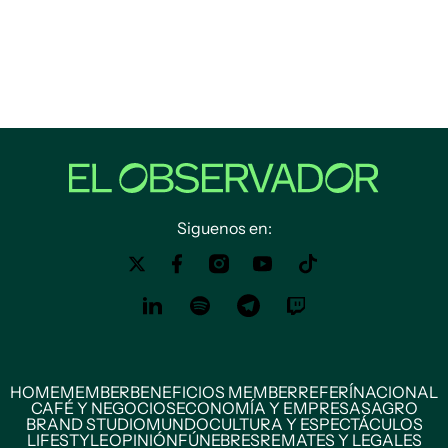
Siguenos en:
HOME
MEMBER
BENEFICIOS MEMBER
REFERÍ
NACIONAL
CAFÉ Y NEGOCIOS
ECONOMÍA Y EMPRESAS
AGRO
BRAND STUDIO
MUNDO
CULTURA Y ESPECTÁCULOS
LIFESTYLE
OPINIÓN
FÚNEBRES
REMATES Y LEGALES