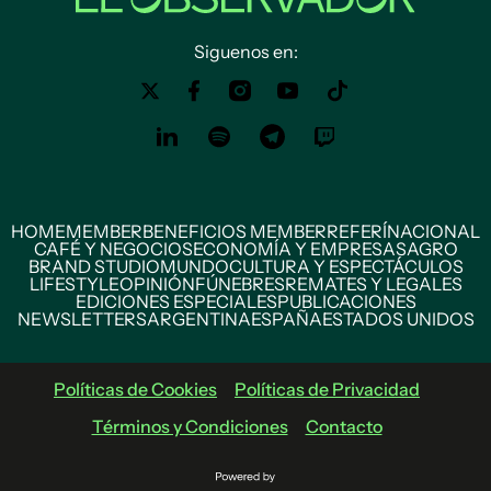
Siguenos en:
HOME
MEMBER
BENEFICIOS MEMBER
REFERÍ
NACIONAL
CAFÉ Y NEGOCIOS
ECONOMÍA Y EMPRESAS
AGRO
BRAND STUDIO
MUNDO
CULTURA Y ESPECTÁCULOS
LIFESTYLE
OPINIÓN
FÚNEBRES
REMATES Y LEGALES
EDICIONES ESPECIALES
PUBLICACIONES
NEWSLETTERS
ARGENTINA
ESPAÑA
ESTADOS UNIDOS
Políticas de Cookies
Políticas de Privacidad
Términos y Condiciones
Contacto