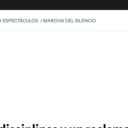
Y ESPECTÁCULOS
/ MARCHA DEL SILENCIO
e
S
n
es
Siguenos en:
 y Legales
es especiales
ciones
ters
ina
 Unidos