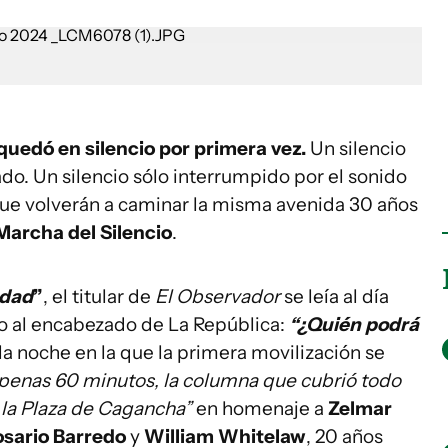
uedó en silencio por primera vez.
Un silencio
do. Un silencio sólo interrumpido por el sonido
que volverán a caminar la misma avenida 30 años
Marcha del Silencio
.
rdad
”
, el titular de
El Observador
se leía al día
nto al encabezado de La República:
“¿Quién podrá
la noche en la que la primera movilización se
apenas 60 minutos, la columna que cubrió todo
a la Plaza de Cagancha”
en homenaje a
Zelmar
osario Barredo
y
William Whitelaw
, 20 años