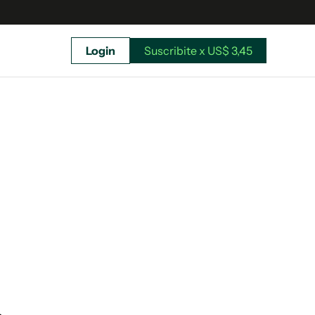
Login
Suscribite x US$ 3,45
uscríbete ahora a El Observador y elegí hasta
donde llegar.
Suscribite x US$ 3,45