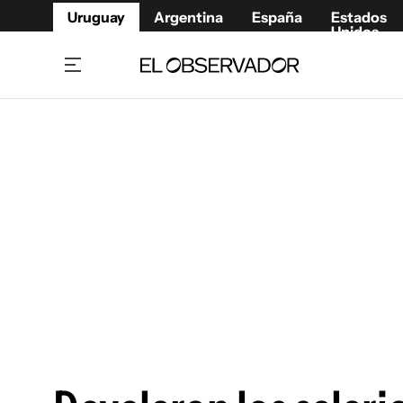
Uruguay
Argentina
España
Estados
Unidos
Home
Juegos 
Referí
Rugby
Fútbol
Básque
Mundial 2026
Tenis
Resultados Deportivos
Runnin
Fútbol internacional
Polidep
Copa Libertadores
Motor