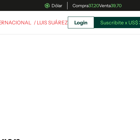
Dólar
Compra
37,20
Venta
39,70
TERNACIONAL
/ LUIS SUÁREZ
Login
Suscribite x US$ 
uscríbete ahora a El Observador y elegí hasta
donde llegar.
Suscribite x US$ 3,45