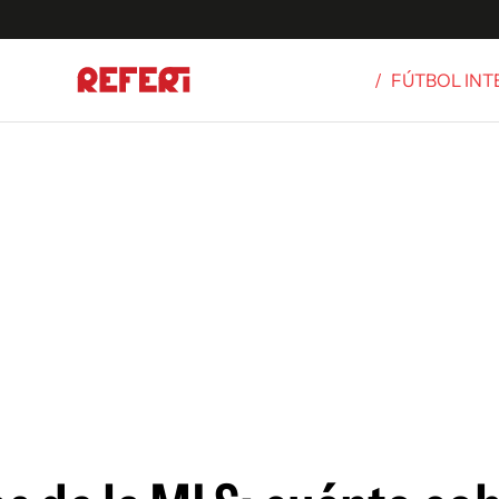
/
FÚTBOL IN
Olímpicos
S
tbol
g
ortivo