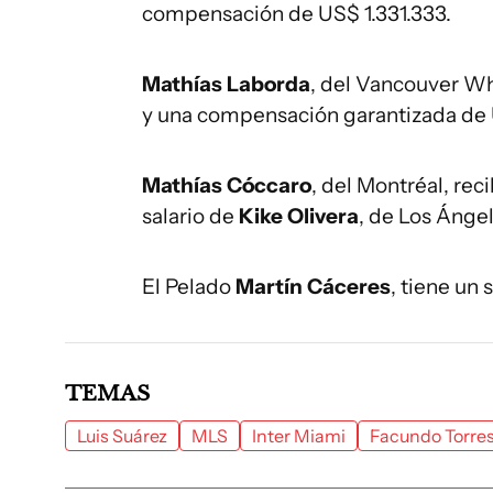
compensación de US$ 1.331.333.
Mathías Laborda
, del Vancouver Wh
y una compensación garantizada de
Mathías Cóccaro
, del Montréal, re
salario de
Kike Olivera
, de Los Ánge
El Pelado
Martín Cáceres
, tiene un
TEMAS
Luis Suárez
MLS
Inter Miami
Facundo Torre