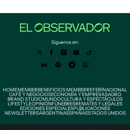
Siguenos en:
HOME
MEMBER
BENEFICIOS MEMBER
REFERÍ
NACIONAL
CAFÉ Y NEGOCIOS
ECONOMÍA Y EMPRESAS
AGRO
BRAND STUDIO
MUNDO
CULTURA Y ESPECTÁCULOS
LIFESTYLE
OPINIÓN
FÚNEBRES
REMATES Y LEGALES
EDICIONES ESPECIALES
PUBLICACIONES
NEWSLETTERS
ARGENTINA
ESPAÑA
ESTADOS UNIDOS