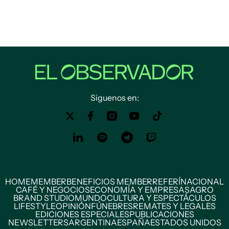
Siguenos en:
HOME
MEMBER
BENEFICIOS MEMBER
REFERÍ
NACIONAL
CAFÉ Y NEGOCIOS
ECONOMÍA Y EMPRESAS
AGRO
BRAND STUDIO
MUNDO
CULTURA Y ESPECTÁCULOS
LIFESTYLE
OPINIÓN
FÚNEBRES
REMATES Y LEGALES
EDICIONES ESPECIALES
PUBLICACIONES
NEWSLETTERS
ARGENTINA
ESPAÑA
ESTADOS UNIDOS