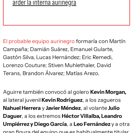
arder la interna aurinegra
El probable equipo aurinegro
formaría con Martín
Campaña; Damián Suárez, Emanuel Gularte,
Gastón Silva, Lucas Hernández; Eric Remedi,
Lorenzo Couture; Stiven Muhlethaler, David
Terans, Brandon Álvarez; Matías Arezo.
Aguirre también convocó al golero
Kevin Morgan,
al lateral juvenil
Kevin Rodríguez
, a los zagueros
Nahuel Herrera
y
Javier Méndez
, al volante
Julio
Daguer
, a los extremos
Héctor Villalba, Leandro
Umpiérrez y Diego García
, a
Leo Fernández
y a otra
gran figura del equipo que es habitualmente titular,