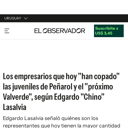
URUGUAY
Suscribite x
URUGUAY
US$ 3,45
ARGENTINA
ESPAÑA
ESTADOS UNIDOS
Los empresarios que hoy "han copado"
las juveniles de Peñarol y el "próximo
Valverde", según Edgardo "Chino"
Lasalvia
Edgardo Lasalvia señaló quiénes son los
representantes que hoy tienen la mayor cantidad