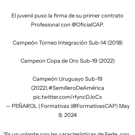
El juvenil puso la firma de su primer contrato
Profesional con
@OficialCAP
.
Campeón Torneo Integración Sub-14 (2018)
Campeon Copa de Oro Sub-19 (2022)
Campeón Uruguayo Sub-19
(2022).
#SemilleroDeAmérica
pic.twitter.com/rfyncDJoCx
— PEÑAROL | Formativas (@FormativasCAP)
May
9, 2024
“Es un volante con las características de Fede, con