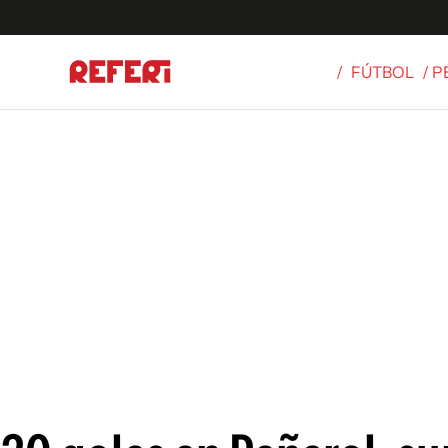
/
FÚTBOL
/ 
Olímpicos
S
tbol
g
ortivo