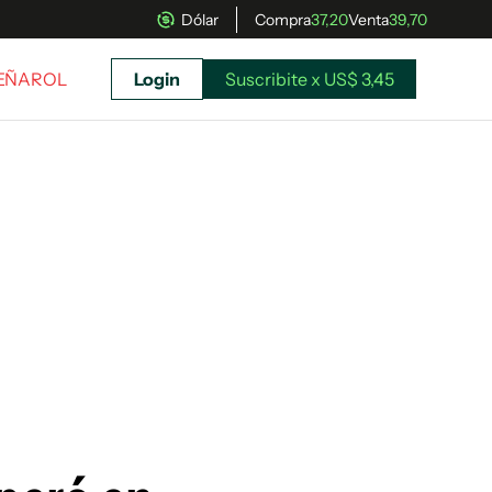
Dólar
Compra
37,20
Venta
39,70
PEÑAROL
Login
Suscribite x US$ 3,45
uscríbete ahora a El Observador y elegí hasta
donde llegar.
Suscribite x US$ 3,45