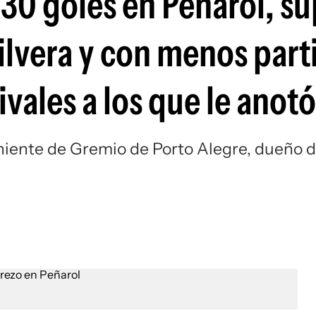
 30 goles en Peñarol, s
Si
ilvera y con menos part
ivales a los que le anotó
eniente de Gremio de Porto Alegre, dueño 