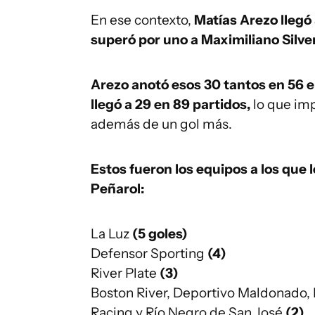
En ese contexto,
Matías Arezo llegó 
superó por uno a Maximiliano Silve
Arezo anotó esos 30 tantos en 56 
llegó a 29 en 89 partidos,
lo que im
además de un gol más.
Estos fueron los equipos a los que l
Peñarol:
La Luz
(5 goles)
Defensor Sporting
(4)
River Plate
(3)
Boston River, Deportivo Maldonado,
Racing y Río Negro de San José
(2)