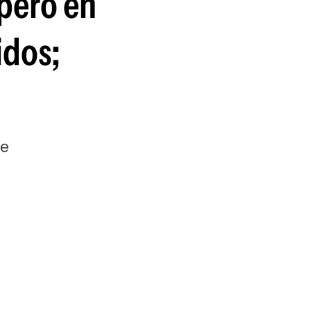
uperó en
guenos en:
idos;
de