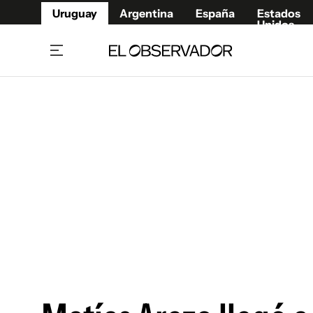
Uruguay
Argentina
España
Estados
Unidos
Home
Juegos 
Referí
Rugby
Fútbol
Básque
Mundial 2026
Tenis
Resultados Deportivos
Runnin
Fútbol internacional
Polidep
Copa Libertadores
Motor