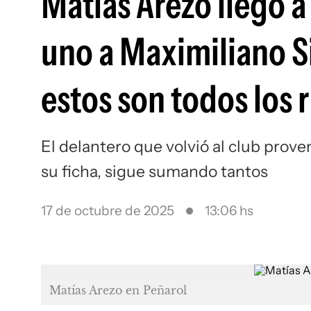
Matías Arezo llegó a
uno a Maximiliano S
estos son todos los r
El delantero que volvió al club prov
su ficha, sigue sumando tantos
17 de octubre de 2025
13:06 hs
Matías Arezo en Peñarol