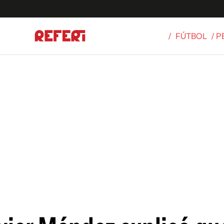
/
FÚTBOL
/ 
Olímpicos
S
tbol
g
ortivo