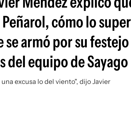
vier Méndez explicó qu
Si
a Peñarol, cómo lo super
e se armó por su festejo
as del equipo de Sayago
na excusa lo del viento", dijo Javier