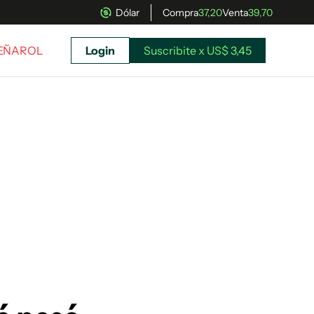
Dólar
Compra
37,20
Venta
39,70
PEÑAROL
Login
Suscribite x US$ 3,45
uscríbete ahora a El Observador y elegí hasta
donde llegar.
Suscribite x US$ 3,45