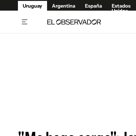
Uruguay
Argentina
España
Estados
Unidos
Home
Juegos 
Referí
Rugby
Fútbol
Básque
Mundial 2026
Tenis
Resultados Deportivos
Runnin
Fútbol internacional
Polidep
Copa Libertadores
Motor