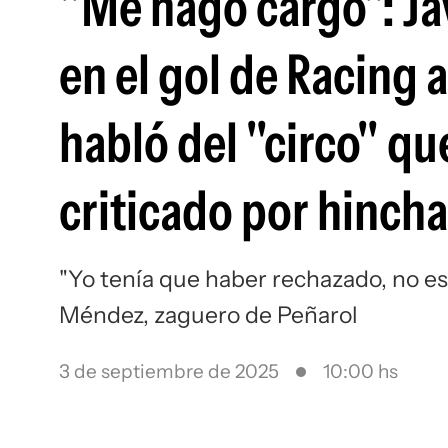
"Me hago cargo": Ja
en el gol de Racing 
habló del "circo" qu
criticado por hinch
"Yo tenía que haber rechazado, no es u
Méndez, zaguero de Peñarol
3 de septiembre de 2025
10:00 hs