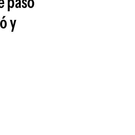
é pasó
guenos en:
ó y