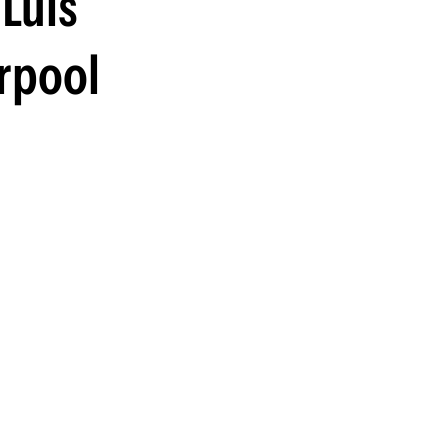
Luis
guenos en:
erpool