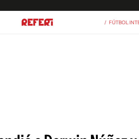
/
FÚTBOL IN
Olímpicos
S
tbol
g
ortivo