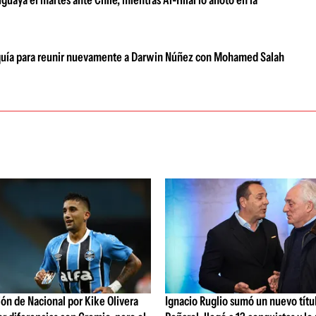
uguaya el martes ante Chile, mientras Al-Hilal lo anotó en la
urquía para reunir nuevamente a Darwin Núñez con Mohamed Salah
ón de Nacional por Kike Olivera
Ignacio Ruglio sumó un nuevo títu