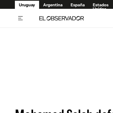
Uruguay
Argentina
España
Estados
Unidos
Home
Juegos 
Referí
Rugby
Fútbol
Básque
Mundial 2026
Tenis
Resultados Deportivos
Runnin
Fútbol internacional
Polidep
Copa Libertadores
Motor