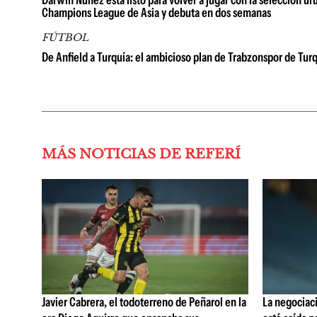
Darwin Núñez está listo para volver a jugar con la selección ur
Champions League de Asia y debuta en dos semanas
FÚTBOL
De Anfield a Turquía: el ambicioso plan de Trabzonspor de T
MÁS NOTICIAS DE REFERÍ
Javier Cabrera, el todoterreno de Peñarol en la
La negociaci