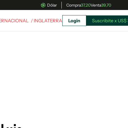
Dólar
Compra
37,20
Venta
39,70
TERNACIONAL
/ INGLATERRA
Login
Suscribite x US$ 
uscríbete ahora a El Observador y elegí hasta
donde llegar.
Suscribite x US$ 3,45