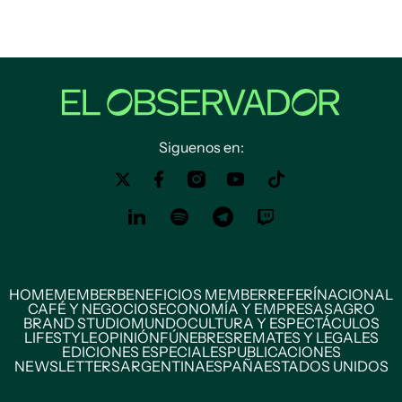
Siguenos en:
HOME
MEMBER
BENEFICIOS MEMBER
REFERÍ
NACIONAL
CAFÉ Y NEGOCIOS
ECONOMÍA Y EMPRESAS
AGRO
BRAND STUDIO
MUNDO
CULTURA Y ESPECTÁCULOS
LIFESTYLE
OPINIÓN
FÚNEBRES
REMATES Y LEGALES
EDICIONES ESPECIALES
PUBLICACIONES
NEWSLETTERS
ARGENTINA
ESPAÑA
ESTADOS UNIDOS