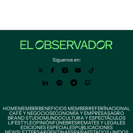
Siguenos en:
HOME
MEMBER
BENEFICIOS MEMBER
REFERÍ
NACIONAL
CAFÉ Y NEGOCIOS
ECONOMÍA Y EMPRESAS
AGRO
BRAND STUDIO
MUNDO
CULTURA Y ESPECTÁCULOS
LIFESTYLE
OPINIÓN
FÚNEBRES
REMATES Y LEGALES
EDICIONES ESPECIALES
PUBLICACIONES
NEWSLETTERS
ARGENTINA
ESPAÑA
ESTADOS UNIDOS