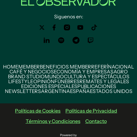
Siguenos en:
HOME
MEMBER
BENEFICIOS MEMBER
REFERÍ
NACIONAL
CAFÉ Y NEGOCIOS
ECONOMÍA Y EMPRESAS
AGRO
BRAND STUDIO
MUNDO
CULTURA Y ESPECTÁCULOS
LIFESTYLE
OPINIÓN
FÚNEBRES
REMATES Y LEGALES
EDICIONES ESPECIALES
PUBLICACIONES
NEWSLETTERS
ARGENTINA
ESPAÑA
ESTADOS UNIDOS
Políticas de Cookies
Políticas de Privacidad
Términos y Condiciones
Contacto