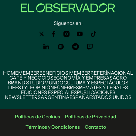
Siguenos en:
HOME
MEMBER
BENEFICIOS MEMBER
REFERÍ
NACIONAL
CAFÉ Y NEGOCIOS
ECONOMÍA Y EMPRESAS
AGRO
BRAND STUDIO
MUNDO
CULTURA Y ESPECTÁCULOS
LIFESTYLE
OPINIÓN
FÚNEBRES
REMATES Y LEGALES
EDICIONES ESPECIALES
PUBLICACIONES
NEWSLETTERS
ARGENTINA
ESPAÑA
ESTADOS UNIDOS
Políticas de Cookies
Políticas de Privacidad
Términos y Condiciones
Contacto