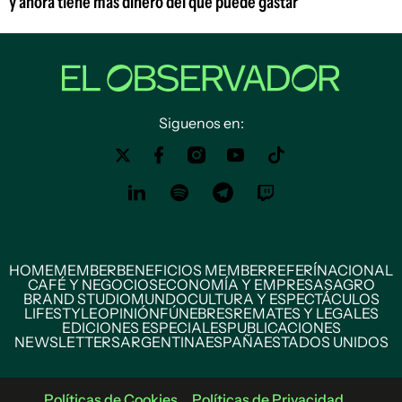
y ahora tiene más dinero del que puede gastar
Siguenos en:
HOME
MEMBER
BENEFICIOS MEMBER
REFERÍ
NACIONAL
CAFÉ Y NEGOCIOS
ECONOMÍA Y EMPRESAS
AGRO
BRAND STUDIO
MUNDO
CULTURA Y ESPECTÁCULOS
LIFESTYLE
OPINIÓN
FÚNEBRES
REMATES Y LEGALES
EDICIONES ESPECIALES
PUBLICACIONES
NEWSLETTERS
ARGENTINA
ESPAÑA
ESTADOS UNIDOS
Políticas de Cookies
Políticas de Privacidad