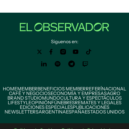
Siguenos en:
HOME
MEMBER
BENEFICIOS MEMBER
REFERÍ
NACIONAL
CAFÉ Y NEGOCIOS
ECONOMÍA Y EMPRESAS
AGRO
BRAND STUDIO
MUNDO
CULTURA Y ESPECTÁCULOS
LIFESTYLE
OPINIÓN
FÚNEBRES
REMATES Y LEGALES
EDICIONES ESPECIALES
PUBLICACIONES
NEWSLETTERS
ARGENTINA
ESPAÑA
ESTADOS UNIDOS