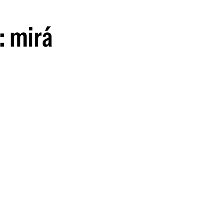
guenos en:
: mirá