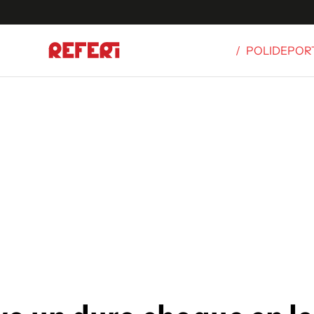
/
POLIDEPOR
Olímpicos
S
tbol
g
ortivo