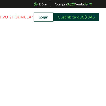
Dólar
Compra
37,20
Venta
39,70
TIVO
/ FÓRMULA 1
Login
Suscribite x US$ 3,45
uscríbete ahora a El Observador y elegí hasta
donde llegar.
Suscribite x US$ 3,45