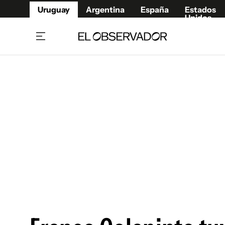
Uruguay
Argentina
España
Estados
Unidos
Home
Juegos 
Referí
Rugby
Fútbol
Básque
Mundial 2026
Tenis
Resultados Deportivos
Runnin
Fútbol internacional
Polidep
Copa Libertadores
Motor